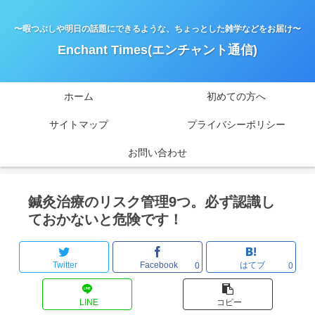
〜暇つぶしや明日の話題にできるような、ちょっとした雑学などをお届け〜
Enchant Times(エンチャント通信)
ホーム
初めての方へ
サイトマップ
プライバシーポリシー
お問い合わせ
鍼灸治療のリスク管理9つ。必ず認識し
ておかないと危険です！
Twitter
Facebook
はてブ
0
0
LINE
コピー