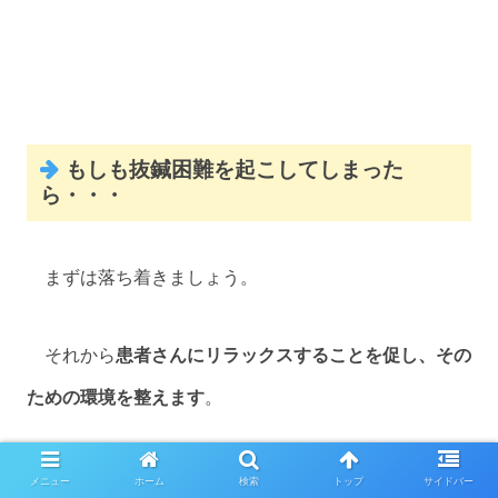
もしも抜鍼困難を起こしてしまった
ら・・・
まずは落ち着きましょう。
それから
患者さんにリラックスすることを促し、その
ための環境を整えます
。
原因が
一方向への回旋
ならば、
逆方向に回旋
させるこ
メニュー
ホーム
検索
トップ
サイドバー