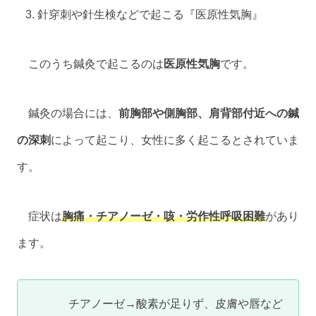
針穿刺や針生検などで起こる『医原性気胸』
このうち鍼灸で起こるのは
医原性気胸
です。
鍼灸の場合には、
前胸部や側胸部、肩背部付近への鍼
の深刺
によって起こり、女性に多く起こるとされていま
す。
症状は
胸痛・チアノーゼ・咳・労作性呼吸困難
があり
ます。
チアノーゼ→酸素が足りず、皮膚や唇など