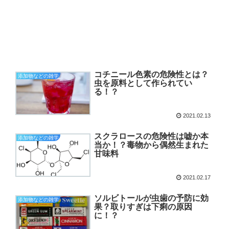
コチニール色素の危険性とは？
添加物などの雑学
虫を原料として作られてい
る！？
2021.02.13
スクラロースの危険性は嘘か本
添加物などの雑学
当か！？毒物から偶然生まれた
甘味料
2021.02.17
ソルビトールが虫歯の予防に効
添加物などの雑学
果？取りすぎは下痢の原因
に！？