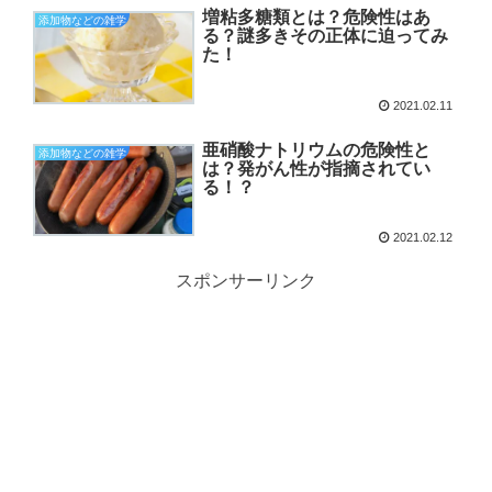
増粘多糖類とは？危険性はあ
添加物などの雑学
る？謎多きその正体に迫ってみ
た！
2021.02.11
亜硝酸ナトリウムの危険性と
添加物などの雑学
は？発がん性が指摘されてい
る！？
2021.02.12
スポンサーリンク