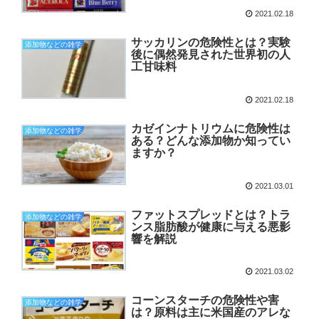
2021.02.18
サッカリンの危険性とは？実験
添加物などの雑学
後に偶然発見された世界初の人
工甘味料
2021.02.18
カゼインナトリウムに危険性は
添加物などの雑学
ある？どんな添加物か知ってい
ますか？
2021.03.01
ファットスプレッドとは？トラ
添加物などの雑学
ンス脂肪酸が健康に与える悪影
響を解説
2021.03.02
コーンスターチの危険性や害
添加物などの雑学
は？原料は主に米国産のアレな