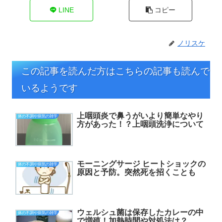
LINE
コピー
ノリスケ
この記事を読んだ方はこちらの記事も読んで
いるようです
上咽頭炎で鼻うがいより簡単なやり
体の不調や病気の雑学
方があった！？上咽頭洗浄について
モーニングサージ ヒートショックの
体の不調や病気の雑学
原因と予防。突然死を招くことも
ウェルシュ菌は保存したカレーの中
体の不調や病気の雑学
で増殖！加熱時間や対処法は？